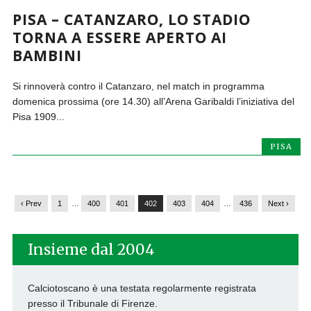
PISA – CATANZARO, LO STADIO
TORNA A ESSERE APERTO AI
BAMBINI
Si rinnoverà contro il Catanzaro, nel match in programma
domenica prossima (ore 14.30) all’Arena Garibaldi l’iniziativa del
Pisa 1909...
PISA
‹ Prev
1
…
400
401
402
403
404
…
436
Next ›
Insieme dal 2004
Calciotoscano è una testata regolarmente registrata
presso il Tribunale di Firenze.