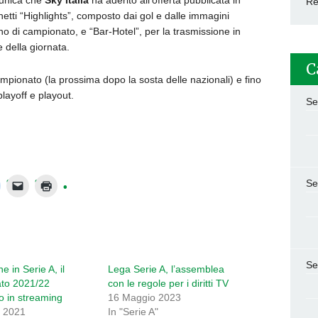
unica che
Sky Italia
ha aderito all’offerta pubblicata in
Re
tti “Highlights”, composto dai gol e dalle immagini
urno di campionato, e “Bar-Hotel”, per la trasmissione in
e della giornata.
C
mpionato (la prossima dopo la sosta delle nazionali) e fino
playoff e playout.
Se
Se
Se
e in Serie A, il
Lega Serie A, l’assemblea
to 2021/22
con le regole per i diritti TV
o in streaming
16 Maggio 2023
 2021
In "Serie A"