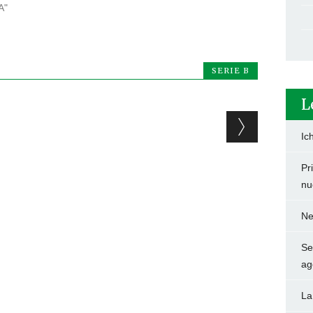
A"
SERIE B
L
Ic
Pr
nu
Ne
Set
ag
La