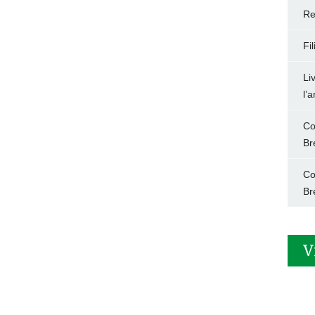
Re
Fi
Li
l’
Co
Br
Co
Br
V