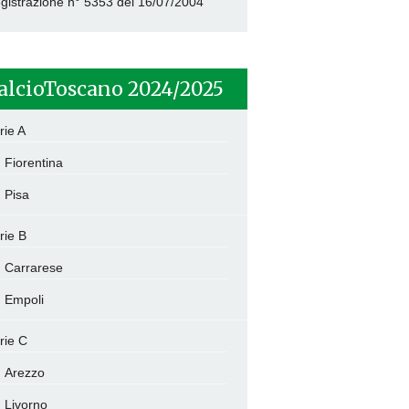
gistrazione n° 5353 del 16/07/2004
alcioToscano 2024/2025
rie A
Fiorentina
Pisa
rie B
Carrarese
Empoli
rie C
Arezzo
Livorno