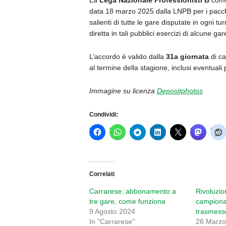
La
Lega Nazionale Professionisti B
com
data 18 marzo 2025 dalla LNPB per i pacche
salienti di tutte le gare disputate in ogni t
diretta in tali pubblici esercizi di alcune gar
L’accordo è valido dalla
31a giornata
di ca
al termine della stagione, inclusi eventuali 
Immagine su licenza
Depositphotos
Condividi:
Correlati
Carrarese: abbonamento a
Rivoluzion
tre gare, come funziona
campiona
9 Agosto 2024
trasmess
In "Carrarese"
26 Marzo