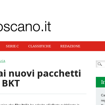
SERIE C
CLASSIFICHE
REDAZIONE
LUCA
Ricer
per:
ai nuovi pacchetti
e BKT
I
Ca
re