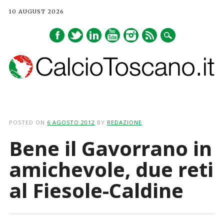
10 AUGUST 2026
Main menu
Skip
to
POSTED ON
6 AGOSTO 2012
BY
REDAZIONE
content
Bene il Gavorrano in
amichevole, due reti
al Fiesole-Caldine