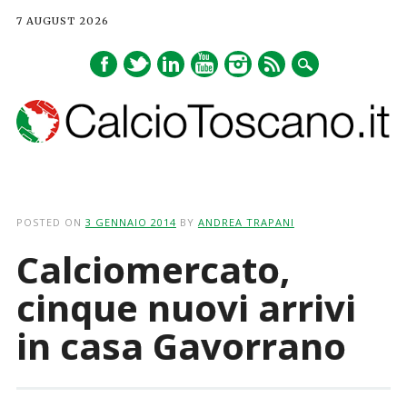
7 AUGUST 2026
Main menu
Skip
to
POSTED ON
3 GENNAIO 2014
BY
ANDREA TRAPANI
content
Calciomercato,
cinque nuovi arrivi
in casa Gavorrano