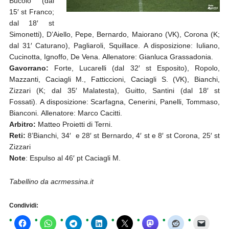
Bucolo (dal
15′ st Franco;
dal 18′ st
Simonetti), D’Aiello, Pepe, Bernardo, Maiorano (VK), Corona (K;
dal 31′ Caturano), Pagliaroli, Squillace. A disposizione: Iuliano,
Cucinotta, Ignoffo, De Vena. Allenatore: Gianluca Grassadonia.
Gavorrano:
Forte, Lucarelli (dal 32′ st Esposito), Ropolo,
Mazzanti, Caciagli M., Fatticcioni, Caciagli S. (VK), Bianchi,
Zizzari (K; dal 35′ Malatesta), Guitto, Santini (dal 18′ st
Fossati). A disposizione: Scarfagna, Cenerini, Panelli, Tommaso,
Bianconi. Allenatore: Marco Cacitti.
Arbitro:
Matteo Proietti di Terni.
Reti:
8’Bianchi, 34′ e 28′ st Bernardo, 4′ st e 8′ st Corona, 25′ st
Zizzari
Note
: Espulso al 46′ pt Caciagli M.
Tabellino da acrmessina.it
Condividi: