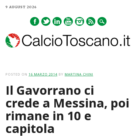
9 AUGUST 2026
Main menu
Skip
to
POSTED ON
16 MARZO 2014
BY
MARTINA CHINI
content
Il Gavorrano ci
crede a Messina, poi
rimane in 10 e
capitola