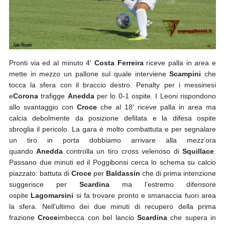
Pronti via ed al minuto 4′
Costa Ferreira
riceve palla in area e
mette in mezzo un pallone sul quale interviene
Scampini
che
tocca la sfera con il braccio destro. Penalty per i messinesi
e
Corona
trafigge
Anedda
per lo 0-1 ospite. I Leoni rispondono
allo svantaggio con
Croce
che al 18′ riceve palla in area ma
calcia debolmente da posizione defilata e la difesa ospite
sbroglia il pericolo. La gara è molto combattuta e per segnalare
un tiro in porta dobbiamo arrivare alla mezz’ora
quando
Anedda
controlla un tiro cross velenoso di
Squillace
.
Passano due minuti ed il Poggibonsi cerca lo schema su calcio
piazzato: battuta di
Croce
per
Baldassin
che di prima intenzione
suggerisce per
Scardina
ma l’estremo difensore
ospite
Lagomarsini
si fa trovare pronto e smanaccia fuori area
la sfera. Nell’ultimo dei due minuti di recupero della prima
frazione
Croce
imbecca con bel lancio
Scardina
che supera in