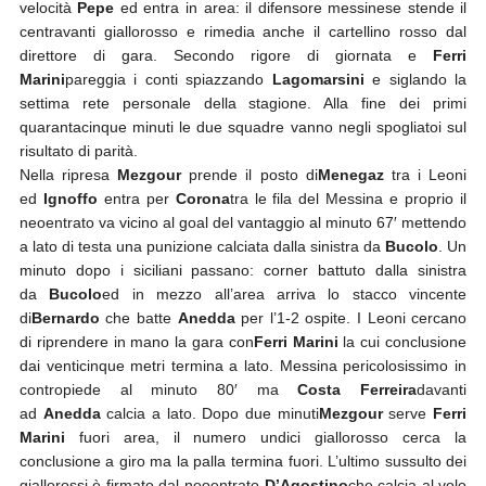
velocità
Pepe
ed entra in area: il difensore messinese stende il
centravanti giallorosso e rimedia anche il cartellino rosso dal
direttore di gara. Secondo rigore di giornata e
Ferri
Marini
pareggia i conti spiazzando
Lagomarsini
e siglando la
settima rete personale della stagione. Alla fine dei primi
quarantacinque minuti le due squadre vanno negli spogliatoi sul
risultato di parità.
Nella ripresa
Mezgour
prende il posto di
Menegaz
tra i Leoni
ed
Ignoffo
entra per
Corona
tra le fila del Messina e proprio il
neoentrato va vicino al goal del vantaggio al minuto 67′ mettendo
a lato di testa una punizione calciata dalla sinistra da
Bucolo
. Un
minuto dopo i siciliani passano: corner battuto dalla sinistra
da
Bucolo
ed in mezzo all’area arriva lo stacco vincente
di
Bernardo
che batte
Anedda
per l’1-2 ospite. I Leoni cercano
di riprendere in mano la gara con
Ferri Marini
la cui conclusione
dai venticinque metri termina a lato. Messina pericolosissimo in
contropiede al minuto 80′ ma
Costa Ferreira
davanti
ad
Anedda
calcia a lato. Dopo due minuti
Mezgour
serve
Ferri
Marini
fuori area, il numero undici giallorosso cerca la
conclusione a giro ma la palla termina fuori. L’ultimo sussulto dei
giallorossi è firmato dal neoentrato
D’Agostino
che calcia al volo