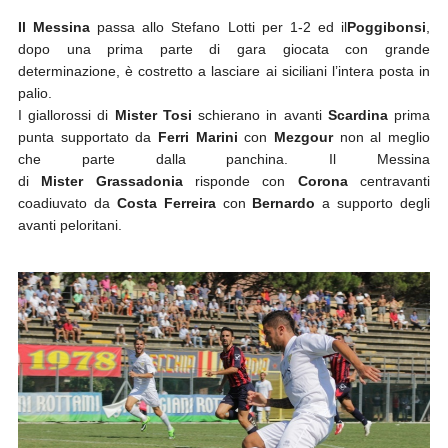
Il
Messina
passa allo Stefano Lotti per 1-2 ed il
Poggibonsi
,
dopo una prima parte di gara giocata con grande
determinazione, è costretto a lasciare ai siciliani l’intera posta in
palio.
I giallorossi di
Mister Tosi
schierano in avanti
Scardina
prima
punta supportato da
Ferri Marini
con
Mezgour
non al meglio
che parte dalla panchina. Il Messina
di
Mister Grassadonia
risponde con
Corona
centravanti
coadiuvato da
Costa Ferreira
con
Bernardo
a supporto degli
avanti peloritani.