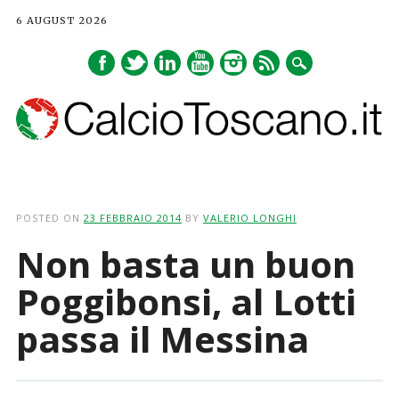
6 AUGUST 2026
Main menu
Skip
to
POSTED ON
23 FEBBRAIO 2014
BY
VALERIO LONGHI
content
Non basta un buon
Poggibonsi, al Lotti
passa il Messina