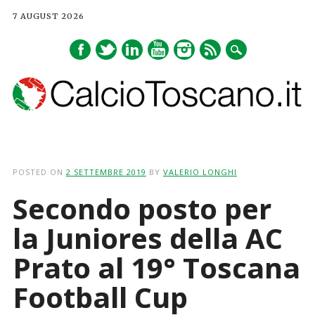
7 AUGUST 2026
Main menu
Skip
to
POSTED ON
2 SETTEMBRE 2019
BY
VALERIO LONGHI
content
Secondo posto per
la Juniores della AC
Prato al 19° Toscana
Football Cup