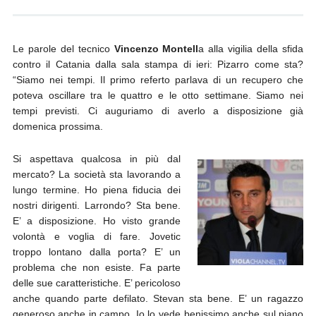
Le parole del tecnico
Vincenzo Montell
a alla vigilia della sfida
contro il Catania dalla sala stampa di ieri: Pizarro come sta?
“Siamo nei tempi. Il primo referto parlava di un recupero che
poteva oscillare tra le quattro e le otto settimane. Siamo nei
tempi previsti. Ci auguriamo di averlo a disposizione già
domenica prossima.
Si aspettava qualcosa in più dal
mercato? La società sta lavorando a
lungo termine. Ho piena fiducia dei
nostri dirigenti. Larrondo? Sta bene.
E’ a disposizione. Ho visto grande
volontà e voglia di fare. Jovetic
troppo lontano dalla porta? E’ un
problema che non esiste. Fa parte
delle sue caratteristiche. E’ pericoloso
anche quando parte defilato. Stevan sta bene. E’ un ragazzo
generoso anche in campo. Io lo vede benissimo anche sul piano