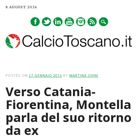
8 AUGUST 2026
Main menu
Skip
to
POSTED ON
27 GENNAIO 2013
BY
MARTINA CHINI
content
Verso Catania-
Fiorentina, Montella
parla del suo ritorno
da ex