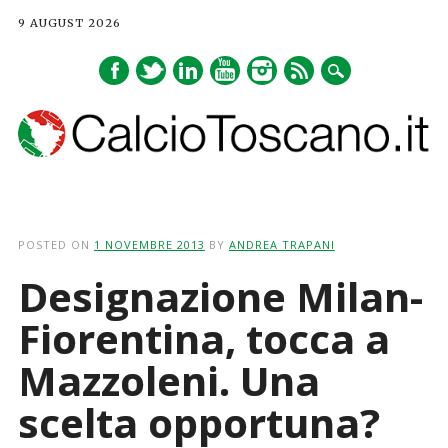
9 AUGUST 2026
Main menu
Skip
to
POSTED ON
1 NOVEMBRE 2013
BY
ANDREA TRAPANI
content
Designazione Milan-
Fiorentina, tocca a
Mazzoleni. Una
scelta opportuna?