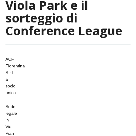
Viola Park e il
sorteggio di
Conference League
ACF
Fiorentina
S.r.l.
a
socio
unico.
Sede
legale
in
Via
Pian