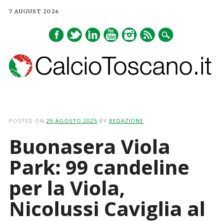
7 AUGUST 2026
Main menu
Skip
to
POSTED ON
29 AGOSTO 2025
BY
REDAZIONE
content
Buonasera Viola
Park: 99 candeline
per la Viola,
Nicolussi Caviglia al