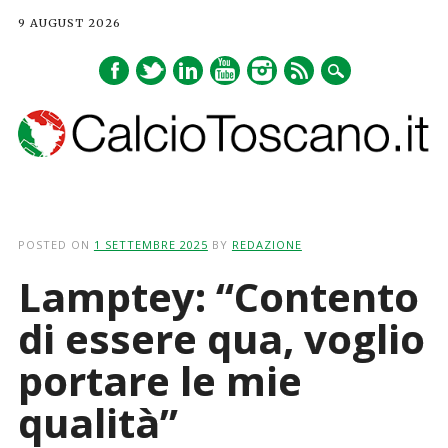
9 AUGUST 2026
Main menu
Skip
to
POSTED ON
1 SETTEMBRE 2025
BY
REDAZIONE
content
Lamptey: “Contento
di essere qua, voglio
portare le mie
qualità”