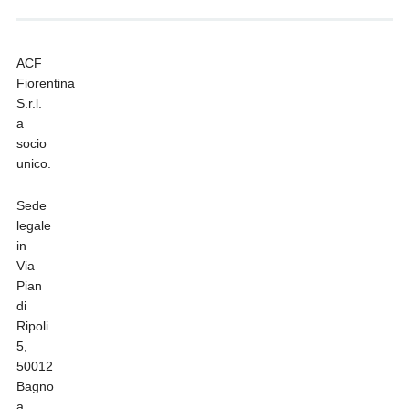
ACF
Fiorentina
S.r.l.
a
socio
unico.
Sede
legale
in
Via
Pian
di
Ripoli
5,
50012
Bagno
a