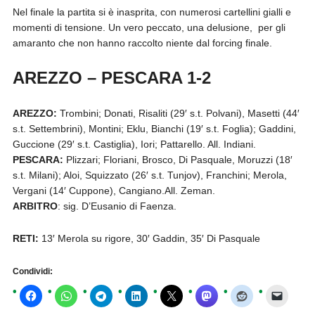
Nel finale la partita si è inasprita, con numerosi cartellini gialli e
momenti di tensione. Un vero peccato, una delusione, per gli
amaranto che non hanno raccolto niente dal forcing finale.
AREZZO – PESCARA 1-2
AREZZO:
Trombini; Donati, Risaliti (29′ s.t. Polvani), Masetti (44′
s.t. Settembrini), Montini; Eklu, Bianchi (19′ s.t. Foglia); Gaddini,
Guccione (29′ s.t. Castiglia), Iori; Pattarello. All. Indiani.
PESCARA:
Plizzari; Floriani, Brosco, Di Pasquale, Moruzzi (18′
s.t. Milani); Aloi, Squizzato (26′ s.t. Tunjov), Franchini; Merola,
Vergani (14′ Cuppone), Cangiano.All. Zeman.
ARBITRO
: sig. D’Eusanio di Faenza.
RETI:
13′ Merola su rigore, 30′ Gaddin, 35′ Di Pasquale
Condividi: