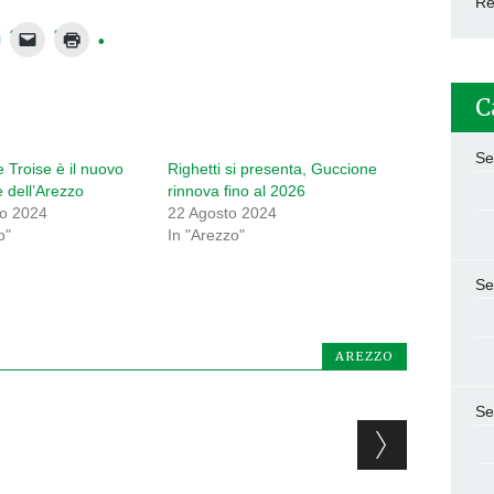
Re
C
Se
Troise è il nuovo
Righetti si presenta, Guccione
e dell’Arezzo
rinnova fino al 2026
o 2024
22 Agosto 2024
o"
In "Arezzo"
Se
AREZZO
Se