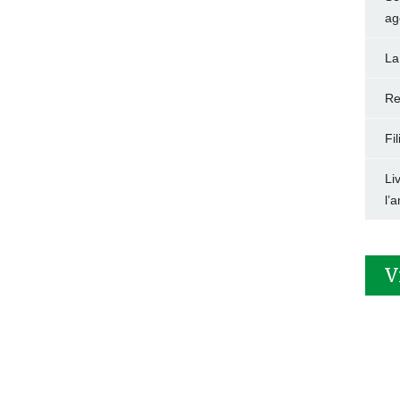
ag
La
Re
Fi
Li
l’
V