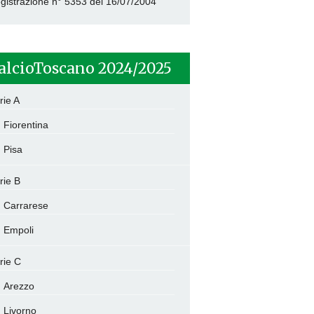
gistrazione n° 5353 del 16/07/2004
alcioToscano 2024/2025
rie A
Fiorentina
Pisa
rie B
Carrarese
Empoli
rie C
Arezzo
Livorno