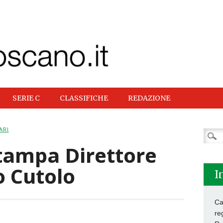
SERIE C
CLASSIFICHE
REDAZIONE
ARI
Ricer
per:
tampa Direttore
o Cutolo
I
Ca
re