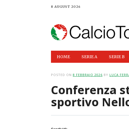
8 AUGUST 2026
Main menu
Skip
HOME
SERIE A
SERIE B
to
content
POSTED ON
8 FEBBRAIO 2026
BY
LUCA FERR
Conferenza s
sportivo Nell