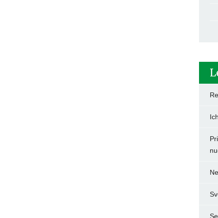
L
Re
Ic
Pr
nu
Ne
Sv
Set