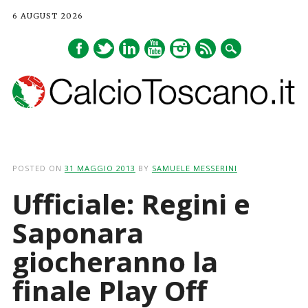
6 AUGUST 2026
Main menu
Skip
to
POSTED ON
31 MAGGIO 2013
BY
SAMUELE MESSERINI
content
Ufficiale: Regini e
Saponara
giocheranno la
finale Play Off