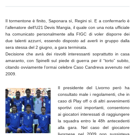
Il tormentone è finito, Saponara sì, Regini sì. E a confermarlo è
l’allenatore dell’U21 Devis Mangia, il quale con una nota ufficiale
ha comunicato personalmente alla FIGC di voler disporre dei
due talenti azzurri, essendo disposto ad averli in gruppo dalla
sera stessa del 2 giugno, a gara terminata.
Decisione che avrà dei risvolti interessanti soprattutto in casa
amaranto, con Spinelli sul piede di guerra per il “torto” subito,
citando ovviamente l’ormai celebre Caso Candreva avvenuto nel
2009.
Il presidente del Livorno però ha
consultato male i regolamenti, che in
caso di Play off o di altri avvenimenti
sportivi così importanti, consentono
ai giocatori interessati di raggiungere
la squadra entro le 48h antecedenti
alla gara. Nel caso del giocatore
livornese nel 2009 non sussisteva