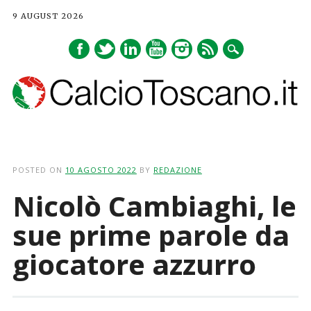
9 AUGUST 2026
Main menu
Skip
to
POSTED ON
10 AGOSTO 2022
BY
REDAZIONE
content
Nicolò Cambiaghi, le
sue prime parole da
giocatore azzurro