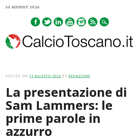
10 AUGUST 2026
Main menu
Skip
to
POSTED ON
11 AGOSTO 2022
BY
REDAZIONE
content
La presentazione di
Sam Lammers: le
prime parole in
azzurro