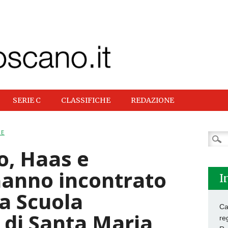
SERIE C
CLASSIFICHE
REDAZIONE
NE
Ricer
per:
fo, Haas e
hanno incontrato
I
la Scuola
Ca
 di Santa Maria
re