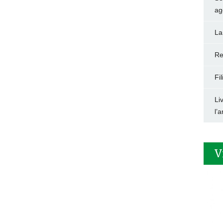
ag
La
Re
Fi
Li
l’
V