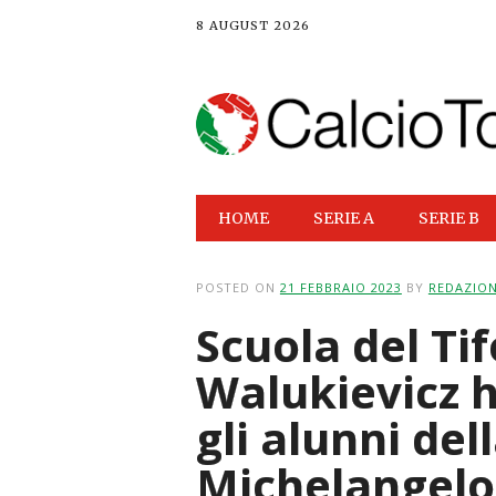
8 AUGUST 2026
Main menu
Skip
HOME
SERIE A
SERIE B
to
content
POSTED ON
21 FEBBRAIO 2023
BY
REDAZIO
Scuola del Ti
Walukievicz 
gli alunni del
Michelangelo