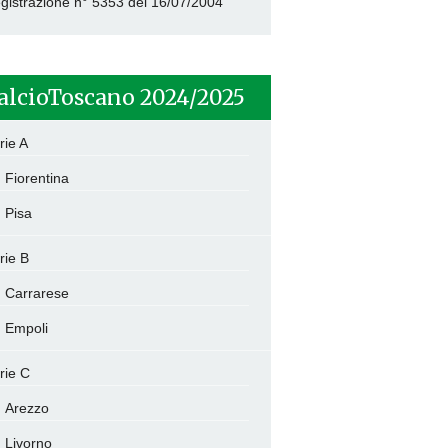
gistrazione n° 5353 del 16/07/2004
alcioToscano 2024/2025
rie A
Fiorentina
Pisa
rie B
Carrarese
Empoli
rie C
Arezzo
Livorno