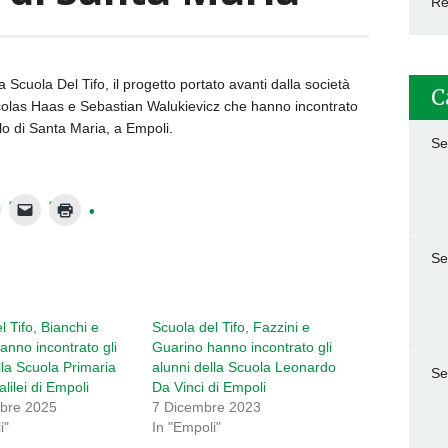
Re
cuola Del Tifo, il progetto portato avanti dalla società
C
colas Haas e Sebastian Walukievicz che hanno incontrato
lo di Santa Maria, a
Empoli.
Se
Se
l Tifo, Bianchi e
Scuola del Tifo, Fazzini e
nno incontrato gli
Guarino hanno incontrato gli
lla Scuola Primaria
alunni della Scuola Leonardo
Se
lilei di Empoli
Da Vinci di Empoli
bre 2025
7 Dicembre 2023
i"
In "Empoli"