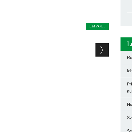
EMPOLI
L
Re
Ic
Pr
nu
Ne
Sv
Set