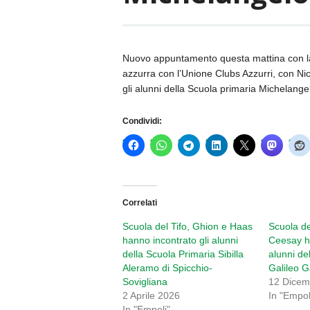
Nuovo appuntamento questa mattina con la S
azzurra con l’Unione Clubs Azzurri, con
Ni
gli alunni della Scuola primaria Michelange
Condividi:
Correlati
Scuola del Tifo, Ghion e Haas
Scuola de
hanno incontrato gli alunni
Ceesay ha
della Scuola Primaria Sibilla
alunni de
Aleramo di Spicchio-
Galileo Ga
Sovigliana
12 Dicem
2 Aprile 2026
In "Empol
In "Empoli"