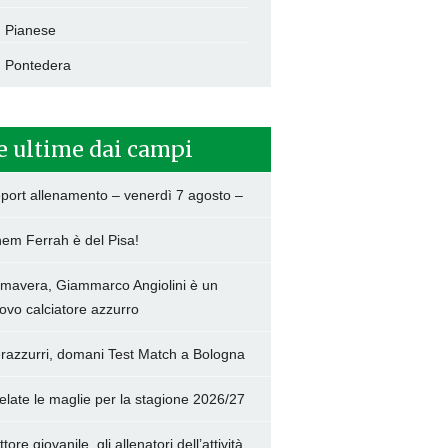
Pianese
Pontedera
e ultime dai campi
port allenamento – venerdì 7 agosto –
hem Ferrah è del Pisa!
imavera, Giammarco Angiolini è un
ovo calciatore azzurro
razzurri, domani Test Match a Bologna
elate le maglie per la stagione 2026/27
tore giovanile, gli allenatori dell’attività