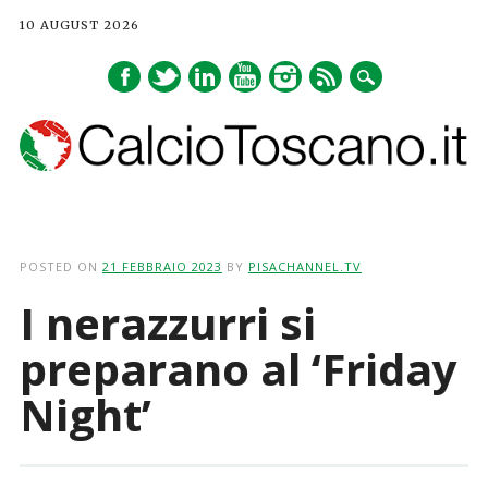
10 AUGUST 2026
Main menu
Skip
to
POSTED ON
21 FEBBRAIO 2023
BY
PISACHANNEL.TV
content
I nerazzurri si
preparano al ‘Friday
Night’