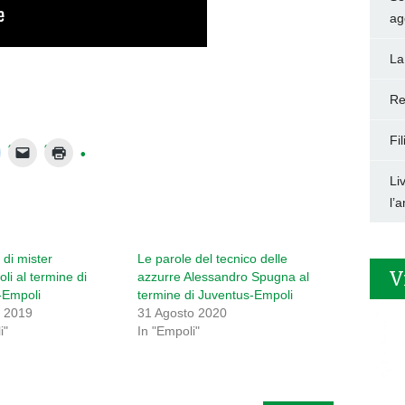
ag
La
Re
Fi
Li
l’
 di mister
Le parole del tecnico delle
V
li al termine di
azzurre Alessandro Spugna al
-Empoli
termine di Juventus-Empoli
 2019
31 Agosto 2020
i"
In "Empoli"