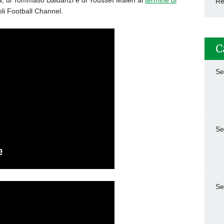
la, di Tommaso Baldanzi e di Youssef Maleh al
termine di
Re
i Football Channel.
C
Se
Se
Se