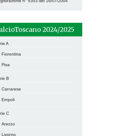
gistrazione n° 5353 del 16/07/2004
alcioToscano 2024/2025
rie A
Fiorentina
Pisa
rie B
Carrarese
Empoli
rie C
Arezzo
Livorno