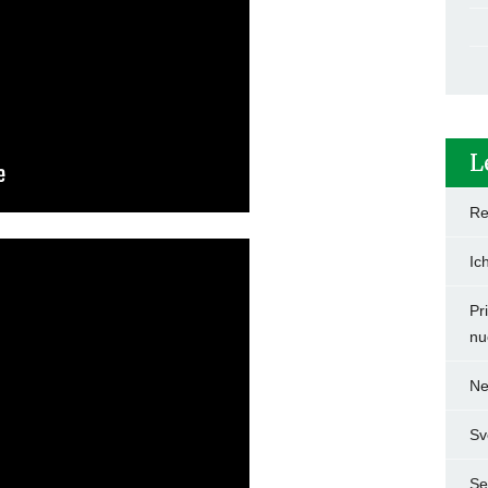
L
Re
Ic
Pr
nu
Ne
Sv
Set