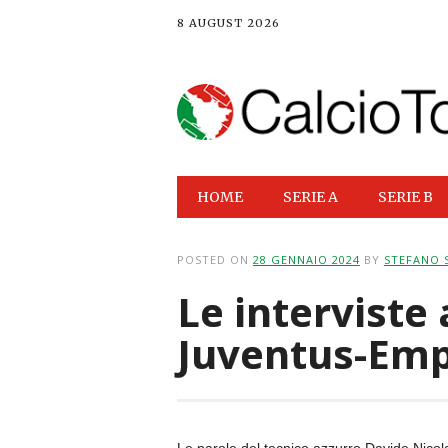
8 AUGUST 2026
Main menu
Skip
HOME
SERIE A
SERIE B
to
content
POSTED ON
28 GENNAIO 2024
BY
STEFANO 
Le interviste 
Juventus-Emp