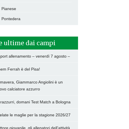
Pianese
Pontedera
e ultime dai campi
port allenamento – venerdì 7 agosto –
hem Ferrah è del Pisa!
imavera, Giammarco Angiolini è un
ovo calciatore azzurro
razzurri, domani Test Match a Bologna
elate le maglie per la stagione 2026/27
tore giovanile, gli allenatori dell’attività