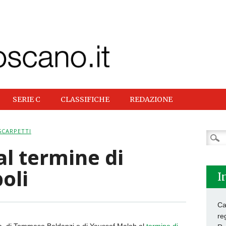
SERIE C
CLASSIFICHE
REDAZIONE
SCARPETTI
Ricer
per:
al termine di
oli
I
Ca
re