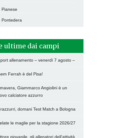
Pianese
Pontedera
e ultime dai campi
port allenamento – venerdì 7 agosto –
hem Ferrah è del Pisa!
imavera, Giammarco Angiolini è un
ovo calciatore azzurro
razzurri, domani Test Match a Bologna
elate le maglie per la stagione 2026/27
tore giovanile, gli allenatori dell’attività