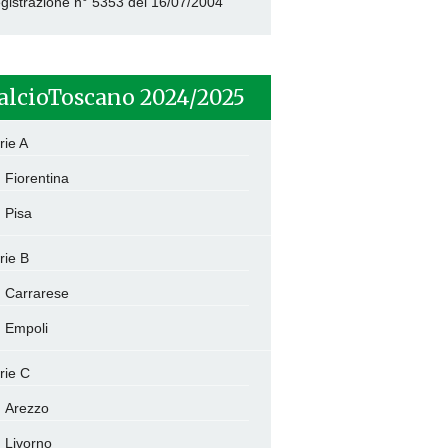
gistrazione n° 5353 del 16/07/2004
alcioToscano 2024/2025
rie A
Fiorentina
Pisa
rie B
Carrarese
Empoli
rie C
Arezzo
Livorno