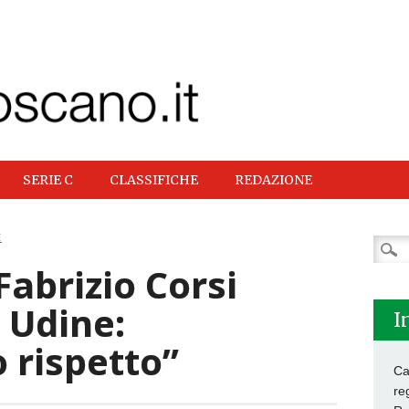
SERIE C
CLASSIFICHE
REDAZIONE
E
Ricer
per:
Fabrizio Corsi
i Udine:
I
 rispetto”
Ca
re