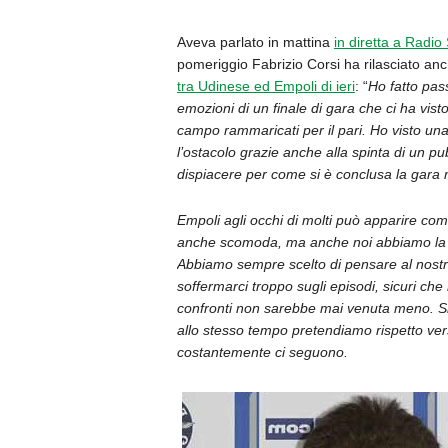
Aveva parlato in mattina
in diretta a Radio
pomeriggio Fabrizio Corsi ha rilasciato anc
tra Udinese ed Empoli di ieri
:
“
Ho fatto pass
emozioni di un finale di gara che ci ha vist
campo rammaricati per il pari. Ho visto una
l’ostacolo grazie anche alla spinta di un p
dispiacere per come si è conclusa la gara
Empoli agli occhi di molti può apparire come
anche scomoda, ma anche noi abbiamo la n
Abbiamo sempre scelto di pensare al nostr
soffermarci troppo sugli episodi, sicuri che 
confronti non sarebbe mai venuta meno. Si
allo stesso tempo pretendiamo rispetto verso
costantemente ci seguono.