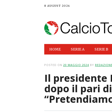
8 AUGUST 2026
Main menu
Skip
HOME
SERIE A
SERIE B
to
content
POSTED ON
20 MAGGIO 2024
BY
REDAZION
Il presidente 
dopo il pari d
“Pretendiamo