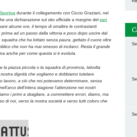
Re
 Sportiva
durante il collegamento con Ciccio Graziani, nel
he una dichiarazione sul sito ufficiale a margine del
pari
are alcune ore, il tempo di smaltire le contrastanti
C
o prima ad un passo dalla vittoria e poco dopo uscire dal
 squadra che ha lottato senza paura, gettato il cuore oltre
Se
ubblico che non ha mai smesso di incitarci. Resta il grande
 ma anche per come questa si è evoluta.
 la piazza piccola o la squadra di provincia, talvolta
ostra dignità che vogliamo e dobbiamo tutelare.
Se
o lavoro, a ciò che noi potevamo determinare, senza
nell’arco dell’intera stagione l’attenzione nei nostri
amo i primi a sbagliare, a commettere errori, diamo, ma
 di noi, verso la nostra società e verso tutti coloro che
Se