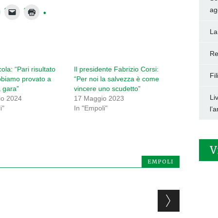
ag
La
Re
ola: “Pari risultato
Il presidente Fabrizio Corsi:
Fi
bbiamo provato a
“Per noi la salvezza è come
a gara”
vincere uno scudetto”
Li
io 2024
17 Maggio 2023
i"
In "Empoli"
l’
V
EMPOLI