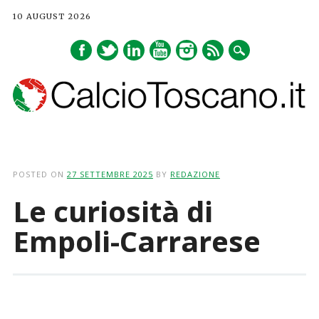
10 AUGUST 2026
Main menu
Skip
to
POSTED ON
27 SETTEMBRE 2025
BY
REDAZIONE
content
Le curiosità di
Empoli-Carrarese