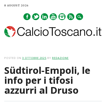
8 AUGUST 2026
Main menu
Skip
to
POSTED ON
3 OTTOBRE 2025
BY
REDAZIONE
content
Südtirol-Empoli, le
info per i tifosi
azzurri al Druso