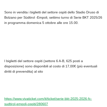
Sono in vendita i biglietti del settore ospiti dello Stadio Druso di
Bolzano per Südtirol -Empoli, settimo turno di Serie BKT 2025/26
in programma domenica 5 ottobre alle ore 15.00.
I biglietti del settore ospiti (settore 6 A-B, 625 posti a
disposizione) sono disponibili al costo di 17,00€ (più eventuali
diritti di prevendita) al sito
https://www.vivaticket.com/it/ticket/serie-bkt-2025-2026-fc-
sudtirol-empoli-ospiti/280607