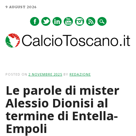
9 AUGUST 2026
Main menu
Skip
to
POSTED ON
2 NOVEMBRE 2025
BY
REDAZIONE
content
Le parole di mister
Alessio Dionisi al
termine di Entella-
Empoli