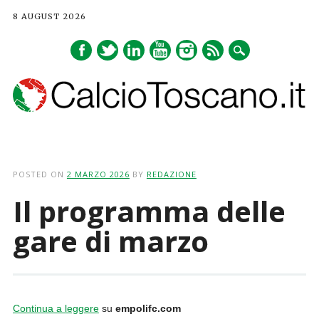
8 AUGUST 2026
Main menu
Skip
to
POSTED ON
2 MARZO 2026
BY
REDAZIONE
content
Il programma delle
gare di marzo
Continua a leggere
su
empolifc.com