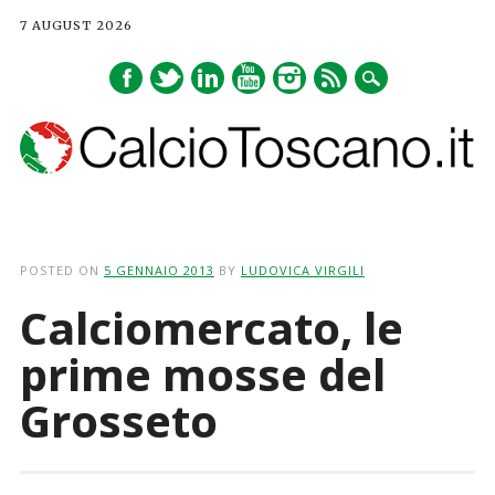
7 AUGUST 2026
Main menu
Skip
to
POSTED ON
5 GENNAIO 2013
BY
LUDOVICA VIRGILI
content
Calciomercato, le
prime mosse del
Grosseto