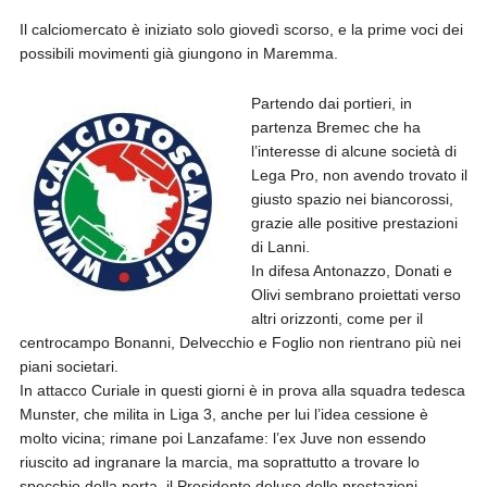
Il calciomercato è iniziato solo giovedì scorso, e la prime voci dei
possibili movimenti già giungono in Maremma.
Partendo dai portieri, in
partenza Bremec che ha
l’interesse di alcune società di
Lega Pro, non avendo trovato il
giusto spazio nei biancorossi,
grazie alle positive prestazioni
di Lanni.
In difesa Antonazzo, Donati e
Olivi sembrano proiettati verso
altri orizzonti, come per il
centrocampo Bonanni, Delvecchio e Foglio non rientrano più nei
piani societari.
In attacco Curiale in questi giorni è in prova alla squadra tedesca
Munster, che milita in Liga 3, anche per lui l’idea cessione è
molto vicina; rimane poi Lanzafame: l’ex Juve non essendo
riuscito ad ingranare la marcia, ma soprattutto a trovare lo
specchio della porta, il Presidente deluso delle prestazioni,