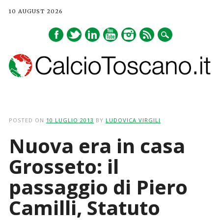
10 AUGUST 2026
Main menu
Skip
to
POSTED ON
10 LUGLIO 2013
BY
LUDOVICA VIRGILI
content
Nuova era in casa
Grosseto: il
passaggio di Piero
Camilli, Statuto