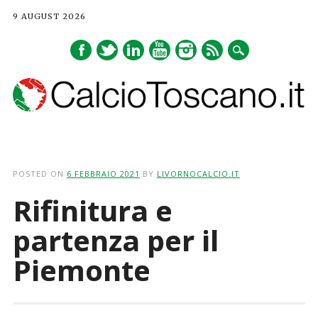
9 AUGUST 2026
Main menu
Skip
to
POSTED ON
6 FEBBRAIO 2021
BY
LIVORNOCALCIO.IT
content
Rifinitura e
partenza per il
Piemonte