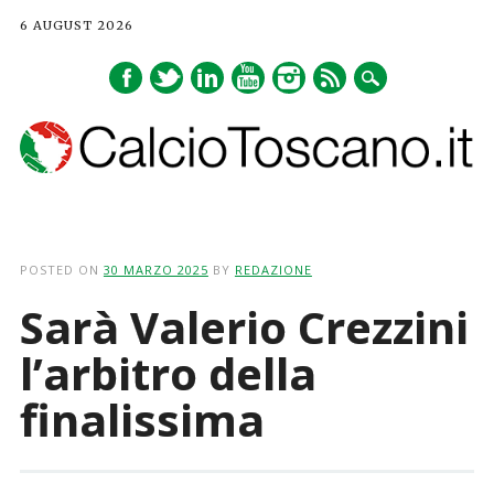
6 AUGUST 2026
Main menu
Skip
to
POSTED ON
30 MARZO 2025
BY
REDAZIONE
content
Sarà Valerio Crezzini
l’arbitro della
finalissima