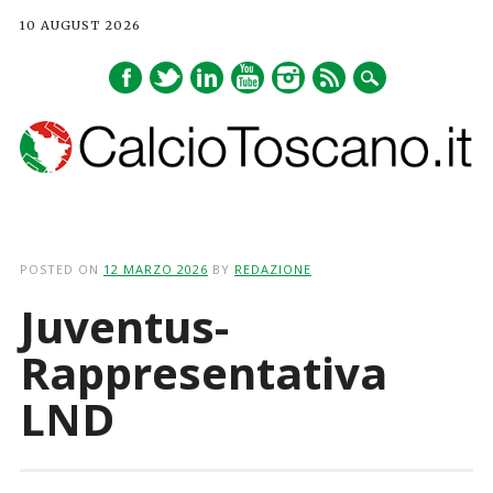
10 AUGUST 2026
Main menu
Skip
to
POSTED ON
12 MARZO 2026
BY
REDAZIONE
content
Juventus-
Rappresentativa
LND