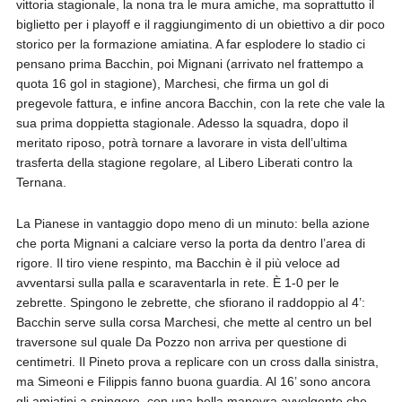
vittoria stagionale, la nona tra le mura amiche, ma soprattutto il
biglietto per i playoff e il raggiungimento di un obiettivo a dir poco
storico per la formazione amiatina. A far esplodere lo stadio ci
pensano prima Bacchin, poi Mignani (arrivato nel frattempo a
quota 16 gol in stagione), Marchesi, che firma un gol di
pregevole fattura, e infine ancora Bacchin, con la rete che vale la
sua prima doppietta stagionale. Adesso la squadra, dopo il
meritato riposo, potrà tornare a lavorare in vista dell’ultima
trasferta della stagione regolare, al Libero Liberati contro la
Ternana.
La Pianese in vantaggio dopo meno di un minuto: bella azione
che porta Mignani a calciare verso la porta da dentro l’area di
rigore. Il tiro viene respinto, ma Bacchin è il più veloce ad
avventarsi sulla palla e scaraventarla in rete. È 1-0 per le
zebrette. Spingono le zebrette, che sfiorano il raddoppio al 4’:
Bacchin serve sulla corsa Marchesi, che mette al centro un bel
traversone sul quale Da Pozzo non arriva per questione di
centimetri. Il Pineto prova a replicare con un cross dalla sinistra,
ma Simeoni e Filippis fanno buona guardia. Al 16’ sono ancora
gli amiatini a spingere, con una bella manovra avvolgente che