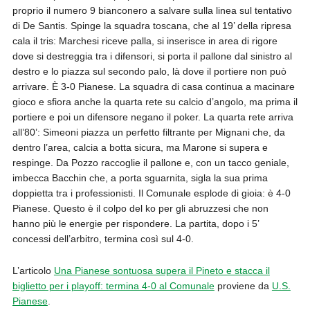
proprio il numero 9 bianconero a salvare sulla linea sul tentativo
di De Santis. Spinge la squadra toscana, che al 19’ della ripresa
cala il tris: Marchesi riceve palla, si inserisce in area di rigore
dove si destreggia tra i difensori, si porta il pallone dal sinistro al
destro e lo piazza sul secondo palo, là dove il portiere non può
arrivare. È 3-0 Pianese. La squadra di casa continua a macinare
gioco e sfiora anche la quarta rete su calcio d’angolo, ma prima il
portiere e poi un difensore negano il poker. La quarta rete arriva
all’80’: Simeoni piazza un perfetto filtrante per Mignani che, da
dentro l’area, calcia a botta sicura, ma Marone si supera e
respinge. Da Pozzo raccoglie il pallone e, con un tacco geniale,
imbecca Bacchin che, a porta sguarnita, sigla la sua prima
doppietta tra i professionisti. Il Comunale esplode di gioia: è 4-0
Pianese. Questo è il colpo del ko per gli abruzzesi che non
hanno più le energie per rispondere. La partita, dopo i 5’
concessi dell’arbitro, termina così sul 4-0.
L’articolo
Una Pianese sontuosa supera il Pineto e stacca il
biglietto per i playoff: termina 4-0 al Comunale
proviene da
U.S.
Pianese
.