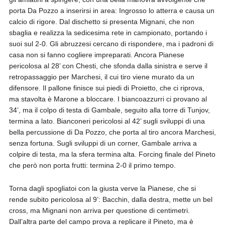
porta Da Pozzo a inserirsi in area: Ingrosso lo atterra e causa un
calcio di rigore. Dal dischetto si presenta Mignani, che non
sbaglia e realizza la sedicesima rete in campionato, portando i
suoi sul 2-0. Gli abruzzesi cercano di rispondere, ma i padroni di
casa non si fanno cogliere impreparati. Ancora Pianese
pericolosa al 28’ con Chesti, che sfonda dalla sinistra e serve il
retropassaggio per Marchesi, il cui tiro viene murato da un
difensore. Il pallone finisce sui piedi di Proietto, che ci riprova,
ma stavolta è Marone a bloccare. I biancoazzurri ci provano al
34’, ma il colpo di testa di Gambale, seguito alla torre di Tunjov,
termina a lato. Bianconeri pericolosi al 42’ sugli sviluppi di una
bella percussione di Da Pozzo, che porta al tiro ancora Marchesi,
senza fortuna. Sugli sviluppi di un corner, Gambale arriva a
colpire di testa, ma la sfera termina alta. Forcing finale del Pineto
che però non porta frutti: termina 2-0 il primo tempo.
Torna dagli spogliatoi con la giusta verve la Pianese, che si
rende subito pericolosa al 9’: Bacchin, dalla destra, mette un bel
cross, ma Mignani non arriva per questione di centimetri.
Dall’altra parte del campo prova a replicare il Pineto, ma è