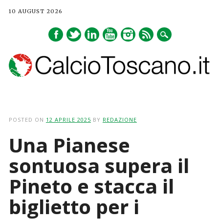
10 AUGUST 2026
Main menu
Skip
to
POSTED ON
12 APRILE 2025
BY
REDAZIONE
content
Una Pianese
sontuosa supera il
Pineto e stacca il
biglietto per i