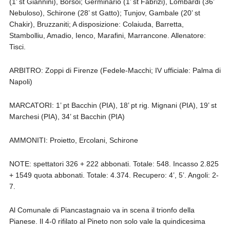
(1’ st Giannini), Borsoi; Germinario (1’ st Fabrizi), Lombardi (36’
Nebuloso), Schirone (28’ st Gatto); Tunjov, Gambale (20’ st
Chakir), Bruzzaniti; A disposizione: Colaiuda, Barretta,
Stambolliu, Amadio, Ienco, Marafini, Marrancone. Allenatore:
Tisci.
ARBITRO: Zoppi di Firenze (Fedele-Macchi; IV ufficiale: Palma di
Napoli)
MARCATORI: 1’ pt Bacchin (PIA), 18’ pt rig. Mignani (PIA), 19’ st
Marchesi (PIA), 34’ st Bacchin (PIA)
AMMONITI: Proietto, Ercolani, Schirone
NOTE: spettatori 326 + 222 abbonati. Totale: 548. Incasso 2.825
+ 1549 quota abbonati. Totale: 4.374. Recupero: 4’, 5’. Angoli: 2-
7.
Al Comunale di Piancastagnaio va in scena il trionfo della
Pianese. Il 4-0 rifilato al Pineto non solo vale la quindicesima