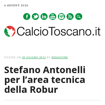
6 AUGUST 2026
Main menu
Skip
to
POSTED ON
20 GIUGNO 2012
BY
REDAZIONE
content
Stefano Antonelli
per l’area tecnica
della Robur