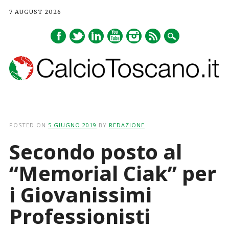
7 AUGUST 2026
Main menu
Skip
to
POSTED ON
5 GIUGNO 2019
BY
REDAZIONE
content
Secondo posto al
“Memorial Ciak” per
i Giovanissimi
Professionisti