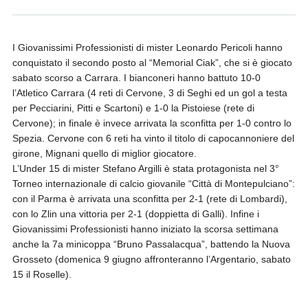
I Giovanissimi Professionisti di mister Leonardo Pericoli hanno
conquistato il secondo posto al “Memorial Ciak”, che si è giocato
sabato scorso a Carrara. I bianconeri hanno battuto 10-0
l’Atletico Carrara (4 reti di Cervone, 3 di Seghi ed un gol a testa
per Pecciarini, Pitti e Scartoni) e 1-0 la Pistoiese (rete di
Cervone); in finale è invece arrivata la sconfitta per 1-0 contro lo
Spezia. Cervone con 6 reti ha vinto il titolo di capocannoniere del
girone, Mignani quello di miglior giocatore.
L’Under 15 di mister Stefano Argilli è stata protagonista nel 3°
Torneo internazionale di calcio giovanile “Città di Montepulciano”:
con il Parma è arrivata una sconfitta per 2-1 (rete di Lombardi),
con lo Zlin una vittoria per 2-1 (doppietta di Galli). Infine i
Giovanissimi Professionisti hanno iniziato la scorsa settimana
anche la 7a minicoppa “Bruno Passalacqua”, battendo la Nuova
Grosseto (domenica 9 giugno affronteranno l’Argentario, sabato
15 il Roselle).