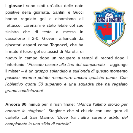
I giovani
sono stati un´altra delle note
positive della giornata. Santini e Gucci
hanno regalato gol e dinamismo all
´attacco. Lorenzini è stato letale col suo
sinistro che di testa a messo in
cassaforte il 2-0. Giovani affiancati da
giocatori esperti come Tognozzi, che ha
firmato il terzo gol su assist di Maretti, di
nuovo in campo dopo un recupero a tempi di record dopo l
´infortunio: “
Peccato essere alla fine del campionato
– aggiunge
il mister –
è un gruppo splendido e sull´onda di questo momento
positivo avremo potuto recuperare ancora qualche punto. Con
l’obiettivo quota 50 superato e una squadra che ha regalato
grandi soddisfazioni
”.
Ancora 90
minuti per il rush finale: “
Manca l’ultimo sforzo per
onorare la stagione
“. Stagione che si chiude con una gara di
cartello col San Marino: “
Dove tra l´altro saremo arbitri del
campionato in una sfida di cartello
“.