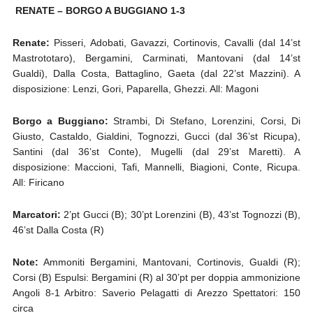
RENATE – BORGO A BUGGIANO 1-3
Renate:
Pisseri, Adobati, Gavazzi, Cortinovis, Cavalli (dal 14’st
Mastrototaro), Bergamini, Carminati, Mantovani (dal 14’st
Gualdi), Dalla Costa, Battaglino, Gaeta (dal 22’st Mazzini). A
disposizione: Lenzi, Gori, Paparella, Ghezzi. All: Magoni
Borgo a Buggiano:
Strambi, Di Stefano, Lorenzini, Corsi, Di
Giusto, Castaldo, Gialdini, Tognozzi, Gucci (dal 36’st Ricupa),
Santini (dal 36’st Conte), Mugelli (dal 29’st Maretti). A
disposizione: Maccioni, Tafi, Mannelli, Biagioni, Conte, Ricupa.
All: Firicano
Marcatori:
2’pt Gucci (B); 30’pt Lorenzini (B), 43’st Tognozzi (B),
46’st Dalla Costa (R)
Note:
Ammoniti Bergamini, Mantovani, Cortinovis, Gualdi (R);
Corsi (B) Espulsi: Bergamini (R) al 30’pt per doppia ammonizione
Angoli 8-1 Arbitro: Saverio Pelagatti di Arezzo Spettatori: 150
circa