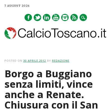
7 AUGUST 2026
Main menu
Skip
to
POSTED ON
30 APRILE 2012
BY
REDAZIONE
content
Borgo a Buggiano
senza limiti, vince
anche a Renate.
Chiusura con il San