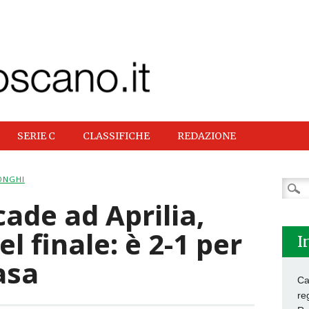
SERIE C
CLASSIFICHE
REDAZIONE
ONGHI
Ricer
per:
cade ad Aprilia,
nel finale: è 2-1 per
I
asa
Ca
re