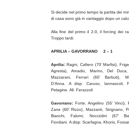
Si decide nel primo tempo la partita dei min
di casa sono già in vantaggio dopo un calci
Alla fine del primo il 2-0, il forcing dei r
Troppo tardi.
APRILIA – GAVORRANO 2 – 1
Aprilia:
Ragni, Cafiero (70’ Marfisi), Frige
Agresta), Amadio, Marino, Del Duca,
Mazzarani, Ferrari (60’ Barbuti), Mo
D’Anna. A disp: Caruso, Iannascoli, F
Petagine. All. Ferazzoli
Gavorrano:
Forte, Angelino (55’ Vinci), 
Zane (60’ Rizzo), Mazzanti, Sirignano, P
Bianchi, Falomi, Nocciolini (67’ Bia
Fiordiani. A disp: Scarfagna, Khoris, Fossati