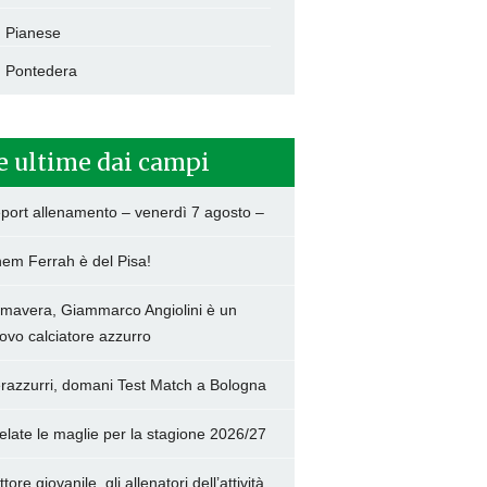
Pianese
Pontedera
e ultime dai campi
port allenamento – venerdì 7 agosto –
hem Ferrah è del Pisa!
imavera, Giammarco Angiolini è un
ovo calciatore azzurro
razzurri, domani Test Match a Bologna
elate le maglie per la stagione 2026/27
tore giovanile, gli allenatori dell’attività