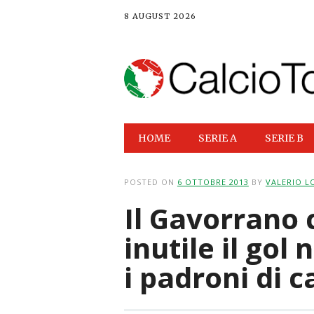
8 AUGUST 2026
Main menu
Skip
HOME
SERIE A
SERIE B
to
content
POSTED ON
6 OTTOBRE 2013
BY
VALERIO L
Il Gavorrano 
inutile il gol 
i padroni di c