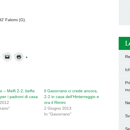
 92’ Falomi (G).
L
Re
Ic
Pr
nu
 – Melfi 2-2, beffa
Il Gavorrano ci crede ancora,
 per i padroni di casa
2-2 in casa dell’Hinterreggio e
 2012
ora il Rimini
Ne
rrano"
2 Giugno 2013
In "Gavorrano"
Sv
Set