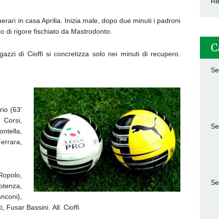
Re
erari in casa Aprilia. Inizia male, dopo due minuti i padroni
o di rigore fischiato da Mastrodonto.
C
agazzi di Cioffi si concretizza solo nei minuti di recupero.
Se
rio (63’
 Corsi,
Se
ntella,
errara,
Ropolo,
Se
otenza,
nconi),
, Fusar Bassini. All. Cioffi