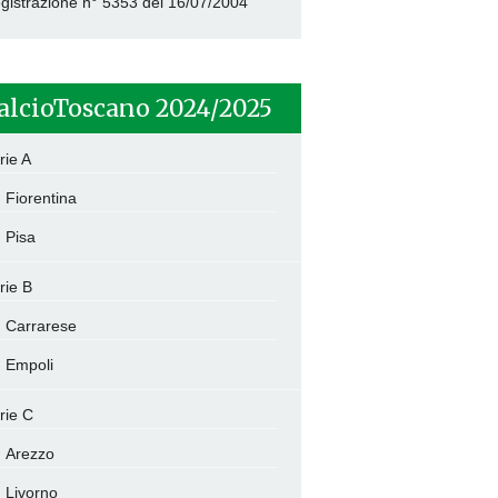
gistrazione n° 5353 del 16/07/2004
alcioToscano 2024/2025
rie A
Fiorentina
Pisa
rie B
Carrarese
Empoli
rie C
Arezzo
Livorno