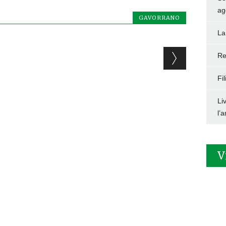
ag
GAVORRANO
La
Re
Fi
Li
l’
V