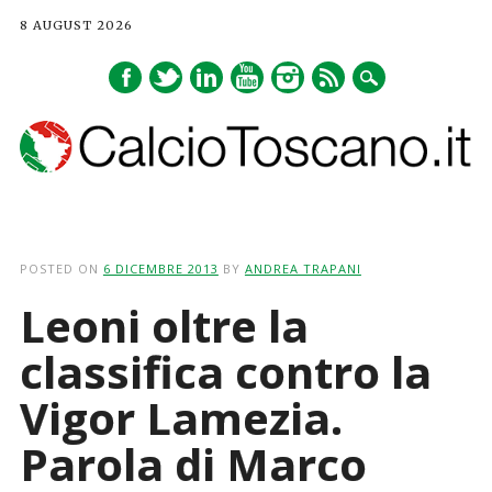
8 AUGUST 2026
Main menu
Skip
to
POSTED ON
6 DICEMBRE 2013
BY
ANDREA TRAPANI
content
Leoni oltre la
classifica contro la
Vigor Lamezia.
Parola di Marco