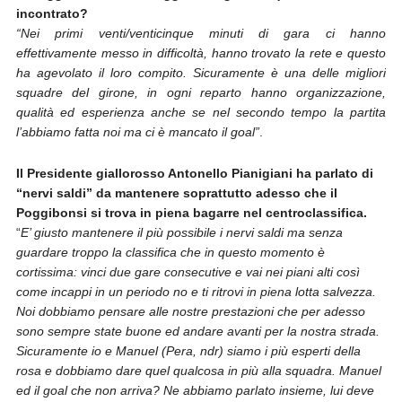
incontrato?
“Nei primi venti/venticinque minuti di gara ci hanno
effettivamente messo in difficoltà, hanno trovato la rete e questo
ha agevolato il loro compito. Sicuramente è una delle migliori
squadre del girone, in ogni reparto hanno organizzazione,
qualità ed esperienza anche se nel secondo tempo la partita
l’abbiamo fatta noi ma ci è mancato il goal”
.
Il Presidente giallorosso Antonello Pianigiani ha parlato di
“nervi saldi” da mantenere soprattutto adesso che il
Poggibonsi si trova in piena bagarre nel centroclassifica.
“
E’ giusto mantenere il più possibile i nervi saldi ma senza
guardare troppo la classifica che in questo momento è
cortissima: vinci due gare consecutive e vai nei piani alti così
come incappi in un periodo no e ti ritrovi in piena lotta salvezza.
Noi dobbiamo pensare alle nostre prestazioni che per adesso
sono sempre state buone ed andare avanti per la nostra strada.
Sicuramente io e Manuel (Pera, ndr) siamo i più esperti della
rosa e dobbiamo dare quel qualcosa in più alla squadra. Manuel
ed il goal che non arriva? Ne abbiamo parlato insieme, lui deve