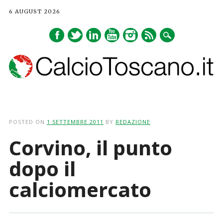
6 AUGUST 2026
Main menu
Skip
to
POSTED ON
1 SETTEMBRE 2011
BY
REDAZIONE
content
Corvino, il punto
dopo il
calciomercato