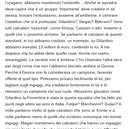
l’uragano, abbiamo mantenuto l’ombrello… Anche la squadra
deve capire che è un gruppo ‘importante’ deve credere in sé
stessa, trovare l’entusiasmo, assieme all’ambiente, e centrare
l’obiettivo che si è prefissata. Gilardino? Vargas? Behrami? Sono
tutti calciatori ‘nazionali’, come Kharja, Cassani o altri, insieme a
quelli che ci possono arrivare. Se parliamo di calciatori di questo
standard, in cui abbiamo creduto, un esempio, su Gilardino
abbiamo investito 13 milioni di euro, credendo in lui. A me
dispiace che lui abbia detto quelle cose. Anche noi siamo
amareggiati. La società non è lontana. L’ho chiamato l’altra sera
per dirgli come mai non l’abbiamo lasciato andare al Genoa.
Perchè il Genoa non lo considerava un campione, facendo
offerte di quel tipo. Potevamo privarci facilmente di lui, per
tagliare sugli ingaggi, ma crediamo fortemente in lui e lo
riteniamo un campione nel suo ruolo. Attraverso giocatori come
Gilardino la Fiorentina è stata la quarta squadra che ha fatto più
punti negli ultimi sei anni in Italia. Felipe? Marchionni? Gulan? A
volte parliamo molto di quei calciatori che sono al ‘fronte’ e a
volte parliamo meno di quelli che incidono comunque nel monte
ingaggi. Magari mantenere dei calciatori che hanno un ingaggio