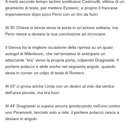
A metà secondo tempo Iachini sostituisce Castrovilli, vittima di un
giramento di testa, per mettere Eysseric, e proprio il francese
impensierisce dopo poco Perin con un tiro da fuori.
Al 35’ Chiesa si lancia verso la porta in un’azione solitaria, ma
Perin riesce a deviare la sua conclusione ad incrociare.
Il Genoa ha la migliore occasione della ripresa su un quasi
autogol di Milenkovic, che nel tentativo di anticipare un
attaccante “tira” verso la propria porta, colpendo Dragowski. Il
portiere polacco è abile anche nel seguenta angolo, quando
devia in corner un colpo di testa di Romero.
Al 43′ ci prova anche Lirola con un destro al volo dal vertice
dell’area piccola, ma tira fuori.
Al 44′ Dragowski si supera ancora ipnotizzando nell’uno contro
uno Pinamonti, lanciato solo a rete: il portiere polacco riesce a
deviare in angolo.