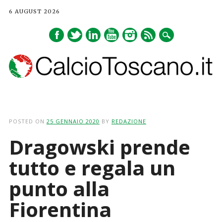
6 AUGUST 2026
Main menu
Skip
to
POSTED ON
25 GENNAIO 2020
BY
REDAZIONE
content
Dragowski prende
tutto e regala un
punto alla
Fiorentina