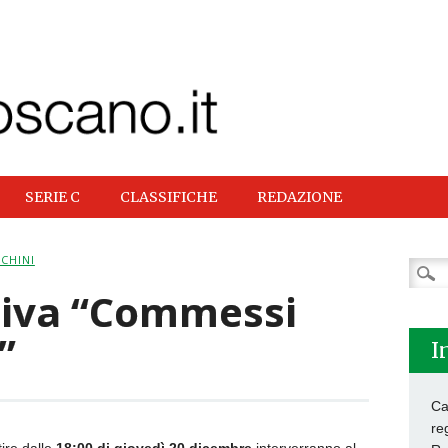
SERIE C
CLASSIFICHE
REDAZIONE
CHINI
Ricer
per:
ativa “Commessi
”
I
Ca
re