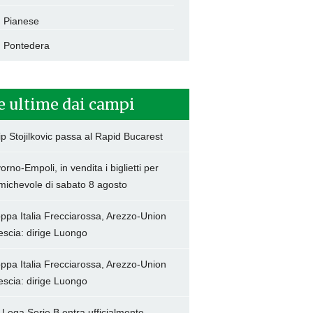
Pianese
Pontedera
e ultime dai campi
lip Stojilkovic passa al Rapid Bucarest
vorno-Empoli, in vendita i biglietti per
amichevole di sabato 8 agosto
ppa Italia Frecciarossa, Arezzo-Union
escia: dirige Luongo
ppa Italia Frecciarossa, Arezzo-Union
escia: dirige Luongo
 Lega Serie B entra ufficialmente