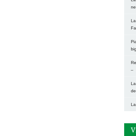
ne
La
Fa
Pi
big
Re
–
La
de
La
V