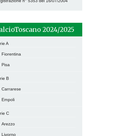
gistrazione n° 5353 del 16/07/2004
alcioToscano 2024/2025
rie A
Fiorentina
Pisa
rie B
Carrarese
Empoli
rie C
Arezzo
Livorno