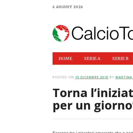
6 AUGUST 2026
Main menu
Skip
HOME
SERIE A
SERIE B
to
content
POSTED ON
19 DICEMBRE 2018
BY
MARTINA 
Torna l’inizi
per un giorno