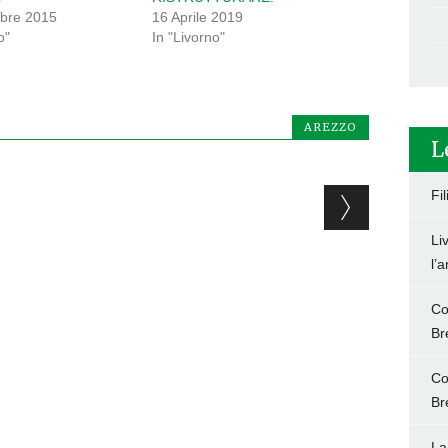
bre 2015
16 Aprile 2019
o"
In "Livorno"
AREZZO
L
Fi
Li
l’
Co
Br
Co
Br
La