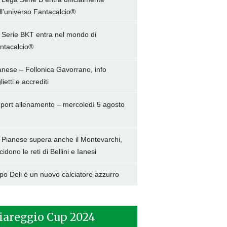
ll’universo Fantacalcio®
 Serie BKT entra nel mondo di
ntacalcio®
anese – Follonica Gavorrano, info
lietti e accrediti
port allenamento – mercoledì 5 agosto
 Pianese supera anche il Montevarchi,
cidono le reti di Bellini e Ianesi
po Deli è un nuovo calciatore azzurro
iareggio Cup 2024