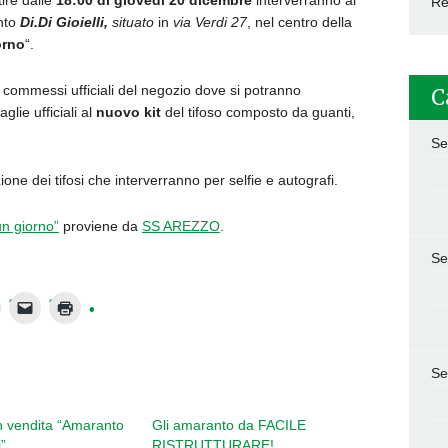
ire dalle
18:00 di giovedì 20 dicembre
interverranno al
Re
anto
Di.Di Gioielli,
situato
in
via Verdi 27
, nel centro della
orno
“.
 commessi ufficiali del negozio dove si potranno
C
glie ufficiali al
nuovo kit
del tifoso composto da guanti,
Se
one dei tifosi che interverranno per selfie e autografi.
un giorno”
proviene da
SS AREZZO
.
Se
Se
n vendita “Amaranto
Gli amaranto da FACILE
”
RISTRUTTURARE!