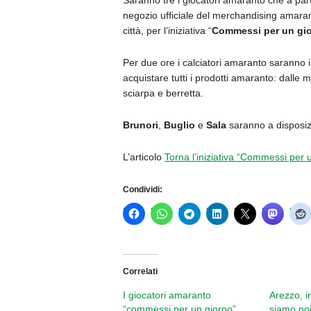
Saranno tre i giocatori amaranto che a part
negozio ufficiale del merchandising amar
città, per l’iniziativa “
Commessi per un gi
Per due ore i calciatori amaranto saranno i
acquistare tutti i prodotti amaranto: dalle ma
sciarpa e berretta.
Brunori
,
Buglio
e
Sala
saranno a disposizi
L’articolo
Torna l’iniziativa “Commessi per 
Condividi:
Correlati
I giocatori amaranto
Arezzo, i
“commessi per un giorno”
siamo noi