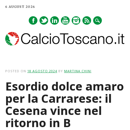
6 AUGUST 2026
Main menu
Skip
to
POSTED ON
18 AGOSTO 2024
BY
MARTINA CHINI
content
Esordio dolce amaro
per la Carrarese: il
Cesena vince nel
ritorno in B