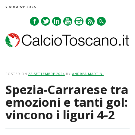
7 AUGUST 2026
Main menu
Skip
to
POSTED ON
22 SETTEMBRE 2024
BY
ANDREA MARTINI
content
Spezia-Carrarese tra
emozioni e tanti gol:
vincono i liguri 4-2