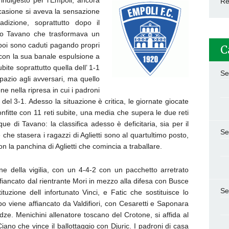
indigesto per l’Empoli, ancora
Re
ccasione si aveva la sensazione
adizione, soprattutto dopo il
cio Tavano che trasformava un
 poi sono caduti pagando propri
C
 con la sua banale espulsione a
subite soprattutto quella dell’ 1-1
Se
pazio agli avversari, ma quello
 nella ripresa in cui i padroni
 del 3-1. Adesso la situazione è critica, le giornate giocate
nfitte con 11 reti subite, una media che supera le due reti
inque di Tavano: la classifica adesso è deficitaria, sia per il
Se
che stasera i ragazzi di Aglietti sono al quartultimo posto,
 la panchina di Aglietti che comincia a traballare.
ne della vigilia, con un 4-4-2 con un pacchetto arretrato
affiancato dal rientrante Mori in mezzo alla difesa con Busce
Se
tuzione dell infortunato Vinci, e Fatic che sostituisce lo
o viene affiancato da Valdifiori, con Cesaretti e Saponara
dze. Menichini allenatore toscano del Crotone, si affida al
iano che vince il ballottaggio con Djuric. I padroni di casa