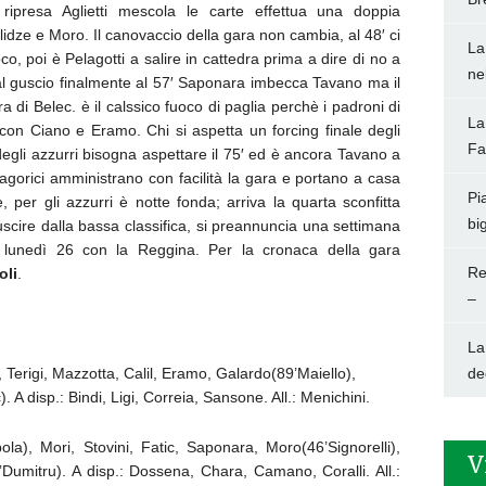
a ripresa Aglietti mescola le carte effettua una doppia
lidze e Moro. Il canovaccio della gara non cambia, al 48′ ci
La
o, poi è Pelagotti a salire in cattedra prima a dire di no a
ne
al guscio finalmente al 57′ Saponara imbecca Tavano ma il
a di Belec. è il calssico fuoco di paglia perchè i padroni di
La
on Ciano e Eramo. Chi si aspetta un forcing finale degli
Fa
degli azzurri bisogna aspettare il 75′ ed è ancora Tavano a
tagorici amministrano con facilità la gara e portano a casa
Pi
, per gli azzurri è notte fonda; arriva la quarta sconfitta
big
cire dalla bassa classifica, si preannuncia una settimana
i lunedì 26 con la Reggina. Per la cronaca della gara
Re
oli
.
–
La
, Terigi, Mazzotta, Calil, Eramo, Galardo(89’Maiello),
de
 A disp.: Bindi, Ligi, Correia, Sansone. All.: Menichini.
la), Mori, Stovini, Fatic, Saponara, Moro(46’Signorelli),
V
6’Dumitru). A disp.: Dossena, Chara, Camano, Coralli. All.: