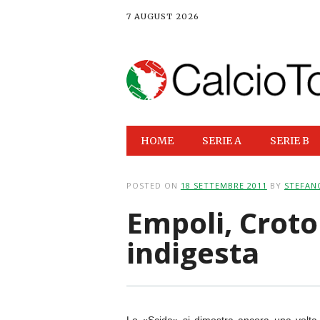
7 AUGUST 2026
Main menu
Skip
HOME
SERIE A
SERIE B
to
content
POSTED ON
18 SETTEMBRE 2011
BY
STEFAN
Empoli, Crot
indigesta