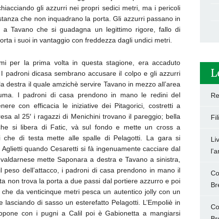
cciando gli azzurri nei propri sedici metri, ma i pericoli
istanza che non inquadrano la porta. Gli azzurri passano in
ie a Tavano che si guadagna un legittimo rigore, fallo di
orta i suoi in vantaggio con freddezza dagli undici metri.
imi per la prima volta in questa stagione, era accaduto
L
 I padroni dicasa sembrano accusare il colpo e gli azzurri
la destra il quale amzichè servire Tavano in mezzo all’area
sfuma. I padroni di casa prendono in mano le redini del
Re
re con efficacia le iniziative dei Pitagorici, costretti a
esa al 25′ i ragazzi di Menichini trovano il pareggio; bella
Fi
che si libera di Fatic, và sul fondo e mette un cross a
 che di testa mette alle spalle di Pelagotti. La gara si
Li
 Aglietti quando Cesaretti si fà ingenuamente cacciare dal
l’
valdarnese mette Saponara a destra e Tavano a sinistra,
l peso dell’attacco, i padroni di casa prendono in mano il
Co
 non trova la porta a due passi dal portiere azzurro e poi
Br
o che da venticinque metri pesca un autentico jolly con un
te lasciando di sasso un esterefatto Pelagotti. L’Empoliè in
Co
 oppone con i pugni a Calil poi è Gabionetta a mangiarsi
Br