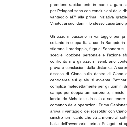
prendono rapidamente in mano la gara schia
per Pelagotti sono con conclusioni dalla d
vantaggio al7′ alla prima iniziativa graz
Vinetot ai suoi danni; lo stesso casertano p
Gli azzurri passano in vantaggio per pr
soltanto in coppa Italia con la Sampdoria.
sfiorano il raddoppio, fuga di Saponara sul
sceglie l’opzione personale e l’azione 
confronto ma gli azzurri sembrano contene
provare conclusioni dalla distanza. A sorpr
discesa di Ciano sulla destra di Ciano 
centroarea sul quale si avventa Pettinari
complica maledettamente per gli uomini di
campo per doppia ammonizione, il mister 
lasciando Mchelidze da solo a sostenere i
comando delle operazioni. Prima Gabionetta
arriva il vantaggio dei rossoblu’ con Cian
sinistro terrificante che và a morire al set
balia dell’avversario; prima Pelagotti si