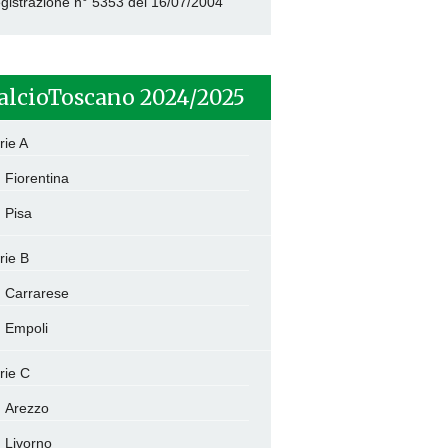
gistrazione n° 5353 del 16/07/2004
alcioToscano 2024/2025
rie A
Fiorentina
Pisa
rie B
Carrarese
Empoli
rie C
Arezzo
Livorno