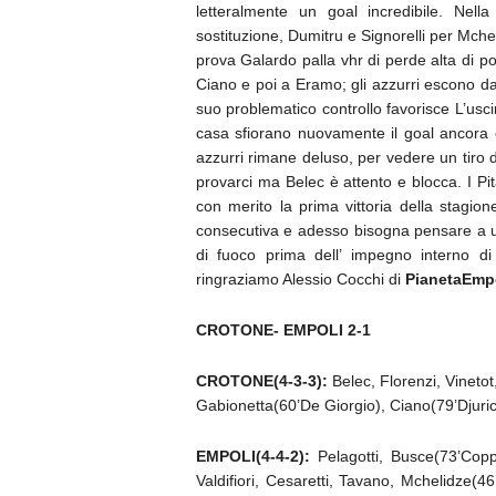
letteralmente un goal incredibile. Nell
sostituzione, Dumitru e Signorelli per Mche
prova Galardo palla vhr di perde alta di poc
Ciano e poi a Eramo; gli azzurri escono d
suo problematico controllo favorisce L’uscir
casa sfiorano nuovamente il goal ancora c
azzurri rimane deluso, per vedere un tiro 
provarci ma Belec è attento e blocca. I Pi
con merito la prima vittoria della stagione
consecutiva e adesso bisogna pensare a us
di fuoco prima dell’ impegno interno d
ringraziamo Alessio Cocchi di
PianetaEmp
CROTONE- EMPOLI 2-1
CROTONE(4-3-3):
Belec, Florenzi, Vinetot
Gabionetta(60’De Giorgio), Ciano(79’Djuric).
EMPOLI(4-4-2):
Pelagotti, Busce(73’Coppo
Valdifiori, Cesaretti, Tavano, Mchelidze(4