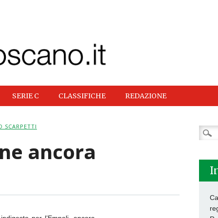
SERIE C
CLASSIFICHE
REDAZIONE
O SCARPETTI
Ricer
per:
one ancora
I
Ca
re