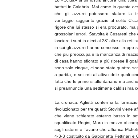
Lo «Scida» si dimostra ancora una volta 
battuti in Calabria. Mai come in questa o
che gli azzurri potessero sfatare la tr
vantaggio raggiunto grazie al solito Cic
rigore che lui stesso si era procurato, ma
grossolani errori.
Stavolta è Cesaretti che
lasciare i suoi in dieci al 28′ oltre alla reti 
in cui gli azzurri hanno concesso troppo s
che più preoccupa è la mancanza di reazione
di casa hanno sfiorato a più riprese il goal
sono solo cinque, ci sono state quattro sco
a partita, e sei reti all’attivo dele quali c
fatto che le prime si allontanano ma anche 
si preannuncia una settimana caldissima con
La cronaca: Aglietti conferma la formazio
rivoluzionato per tre quarti; Stovini viene 
che viene schierato esterno basso in soti
squalificato Regini, Moro in mezzo al camp
sugli esterni e Tavano che affianca Mcheli
4-3-3 costituito da Gabionetta Pettinari e C