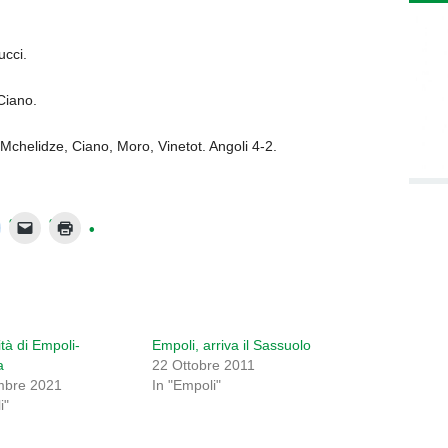
cci.
’Ciano.
Mchelidze, Ciano, Moro, Vinetot. Angoli 4-2.
ità di Empoli-
Empoli, arriva il Sassuolo
a
22 Ottobre 2011
mbre 2021
In "Empoli"
i"