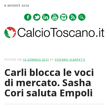
8 AUGUST 2026
Main menu
Skip
to
POSTED ON
16 GENNAIO 2013
BY
STEFANO SCARPETTI
content
Carli blocca le voci
di mercato. Sasha
Cori saluta Empoli