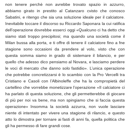
non tenere perchè non avrebbe trovato spazio in azzurro,
abbiamo girato in prestito al Catanzaro cvisto che conosco
Sabatini, e ritengo che sia una soluzione ideale per il calciatore.
Inevitabile toccare il discorso su Riccardo Saponara la cui ratifica
dell’operazione dovrebbe esserci oggi «Qualcuno ci ha detto che
siamo stati troppo precipitosi; ma quando una società come il
Milan bussa alla porta, e ti offre di tenere il calciatore fino a fne
stagione sono occasioni da prendere al volo, visto che con
questa somma siamo in grado di sistemare il bilancio, e per
quello che adesso dico pensiamo al Novara, e lasciamo perdere
le voci di mercato che danno solo fastidio». L’unica operazione
che potrebbe concretizzarsi è lo scambio con la Pro Vercelli tra
Cristiano e Casoli con l’Albinoleffe che ha la compropietà del
cartellino che vorrebbe monetizzare l’operazione «Il calciatore ci
ha parlato di questa soluzione, che gli permetterebbe di giocare
di più per noi va bene, ma non spingiamo che si faccia questa
operazione» Insomma la società azzurra, non vuole lasciare
niente di intentato per vivere una stagione di rilancio, e questo
atto lo dimostra per tornare ai fasti di anni fa, quella politica che
gli ha permesso di fare grandi cose.