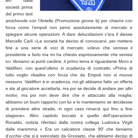
ieri dalla
società prima
del primo test
amichevole con l’Antella (Promozione girone b) per chiarire con
forza come l’empoli non pensi assolutamente al mercato e
spiegare alcune operazioni. A dare delucidazioni c’era il diesse
Marcello Carli «La società ha deciso di convocarvi, per mettere
fine a una serie di voci di mercato; volevo che venisse il
presidente a farlo ma mi ha chiesto espressamente che venissi
io» Veniamo ai punti cardine; il primo tema è riguardante Moro e
Valdifiori, con quest’ultimo in scadenza di contratto «Prima di
tutto voglio ribadire con forza che da Empoli non si muove
nessuno. Valdifiori è in scadenza, noi gli abbiamo fatto un offerta
e sta al giocatore accettarla, ma poi se decide di andare per altri
motivi, ma poi non deve dire che è attaccato alla maglia;
abbiamo un buon rapporto con lui e lo manteniamo se decidesse
di prendere altre strade, in ogni caso rimarrà qui fino a fine
stagione». Altro capitolo toccato è quello dell’operazione
Ronaldo, notizia riferitaci dalla nostra collega Ludovica Virgili
dalla maremma « Era un calciatore classe 90′ che tieniamo
d’occhio che si è svincolato da Grosseto, che abbiamo deciso di