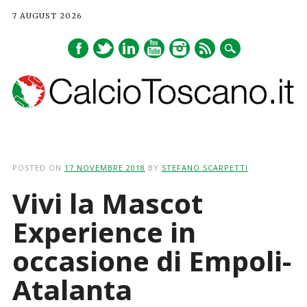
7 AUGUST 2026
Main menu
Skip
to
POSTED ON
17 NOVEMBRE 2018
BY
STEFANO SCARPETTI
content
Vivi la Mascot
Experience in
occasione di Empoli-
Atalanta