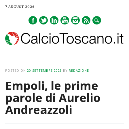
7 AUGUST 2026
Main menu
Skip
to
POSTED ON
20 SETTEMBRE 2023
BY
REDAZIONE
content
Empoli, le prime
parole di Aurelio
Andreazzoli