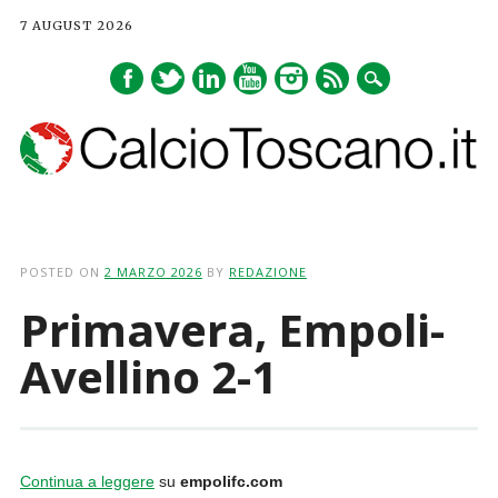
7 AUGUST 2026
Main menu
Skip
to
POSTED ON
2 MARZO 2026
BY
REDAZIONE
content
Primavera, Empoli-
Avellino 2-1
Continua a leggere
su
empolifc.com