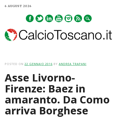
6 AUGUST 2026
Main menu
Skip
to
POSTED ON
22 GENNAIO 2016
BY
ANDREA TRAPANI
content
Asse Livorno-
Firenze: Baez in
amaranto. Da Como
arriva Borghese