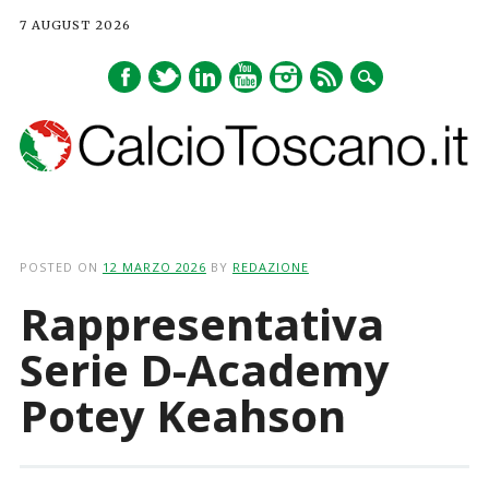
7 AUGUST 2026
Main menu
Skip
to
POSTED ON
12 MARZO 2026
BY
REDAZIONE
content
Rappresentativa
Serie D-Academy
Potey Keahson