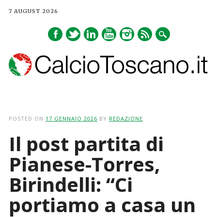
7 AUGUST 2026
Main menu
Skip
to
POSTED ON
17 GENNAIO 2026
BY
REDAZIONE
content
Il post partita di
Pianese-Torres,
Birindelli: “Ci
portiamo a casa un