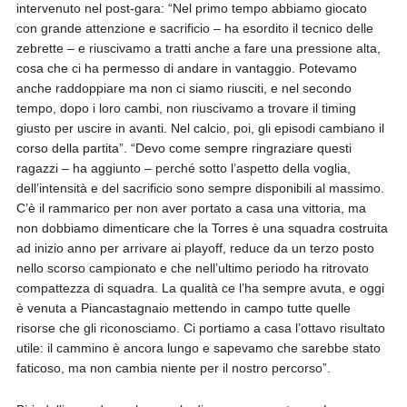
intervenuto nel post-gara: “Nel primo tempo abbiamo giocato
con grande attenzione e sacrificio – ha esordito il tecnico delle
zebrette – e riuscivamo a tratti anche a fare una pressione alta,
cosa che ci ha permesso di andare in vantaggio. Potevamo
anche raddoppiare ma non ci siamo riusciti, e nel secondo
tempo, dopo i loro cambi, non riuscivamo a trovare il timing
giusto per uscire in avanti. Nel calcio, poi, gli episodi cambiano il
corso della partita”. “Devo come sempre ringraziare questi
ragazzi – ha aggiunto – perché sotto l’aspetto della voglia,
dell’intensità e del sacrificio sono sempre disponibili al massimo.
C’è il rammarico per non aver portato a casa una vittoria, ma
non dobbiamo dimenticare che la Torres è una squadra costruita
ad inizio anno per arrivare ai playoff, reduce da un terzo posto
nello scorso campionato e che nell’ultimo periodo ha ritrovato
compattezza di squadra. La qualità ce l’ha sempre avuta, e oggi
è venuta a Piancastagnaio mettendo in campo tutte quelle
risorse che gli riconosciamo. Ci portiamo a casa l’ottavo risultato
utile: il cammino è ancora lungo e sapevamo che sarebbe stato
faticoso, ma non cambia niente per il nostro percorso”.