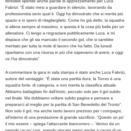
Birindelli spende anche parole di apprezzamento per Luca
Fabrizi: “È stato mesi a guardare in silenzio, lavorando da
professionista serio qual è. Oggi ha dimostrato che si merita più
spazio e io spero di ritagliarglielo. Come ho già detto, la squadra
si allena sempre al massimo, e questa è la cosa più bella per un
allenatore. Ci tengo a ringraziare pubblicamente Luca, e mi
dispiace che gli sia mancato il secondo gol, che si sarebbe
meritato per tutta la mole di lavoro che ha fatto. Da lunedì
ripartiamo con una risorsa in più che sapevamo di avere, e oggi
ce l’ha dimostrato”.
A commentare la gara in sala stampa è stato anche Luca Fabrizi,
autore del vantaggio: “È stata una partita dura, la Torres è una
squadra forte, di categoria, e non merita la classifica attuale.
Abbiamo battagliato fin dall’inizio, peccato solo per il gol subito
nel finale. Ma dobbiamo voltare subito pagina e pensare a
prepararci al meglio per la partita di San Benedetto del Tronto”.
Non solo il gol, ma anche tanto lavoro prezioso per i compagni,
all’interno di una prestazione di grande sacrificio: “Questo un po’
il mio essere – spiega l’attaccante bianconero –. Venivo da un
periodo un po’ così, avendo giocato meno anche a causa di un