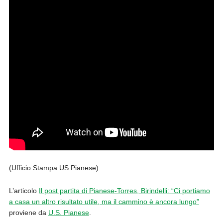
(Ufficio Stampa US Pianese)
L’articolo
Il post partita di Pianese-Torres, Birindelli: “Ci portiamo
a casa un altro risultato utile, ma il cammino è ancora lungo”
proviene da
U.S. Pianese
.