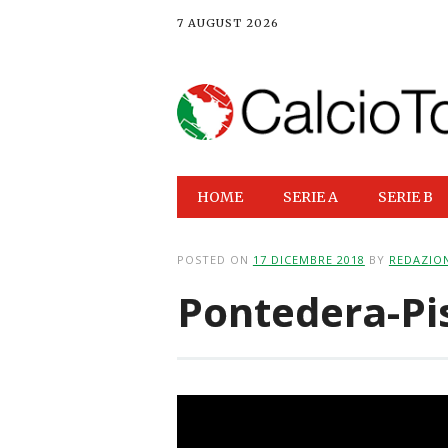
7 AUGUST 2026
Main menu
Skip
HOME
SERIE A
SERIE B
to
content
POSTED ON
17 DICEMBRE 2018
BY
REDAZIO
Pontedera-Pi