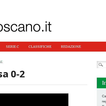
SERIE C
CLASSIFICHE
REDAZIONE
NE
Ricer
per:
sa 0-2
I
Ca
re