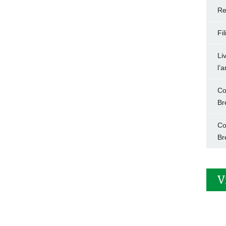
Re
Fi
Li
l’
Co
Br
Co
Br
V