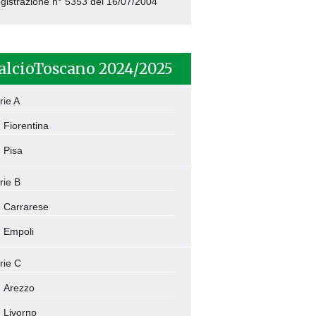
gistrazione n° 5353 del 16/07/2004
alcioToscano 2024/2025
rie A
Fiorentina
Pisa
rie B
Carrarese
Empoli
rie C
Arezzo
Livorno