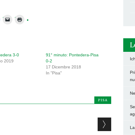
L
tedera 3-0
91° minuto: Pontedera-Pisa
Ic
io 2019
0-2
17 Dicembre 2018
Pr
In "Pisa"
nu
Ne
PISA
Set
ag
La