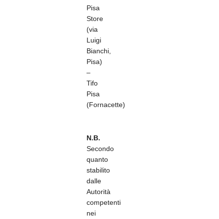
Pisa
Store
(via
Luigi
Bianchi,
Pisa)
–
Tifo
Pisa
(Fornacette)
N.B.
Secondo
quanto
stabilito
dalle
Autorità
competenti
nei