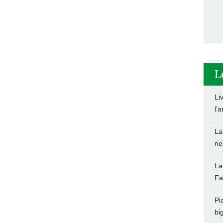
L
Li
l’
La
ne
La
Fa
Pi
big