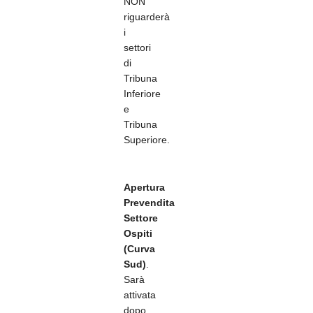
NON
riguarderà
i
settori
di
Tribuna
Inferiore
e
Tribuna
Superiore.
Apertura
Prevendita
Settore
Ospiti
(Curva
Sud)
.
Sarà
attivata
dopo