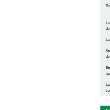
Re
–
La
de
La
Ke
de
Em
nu
La
tr