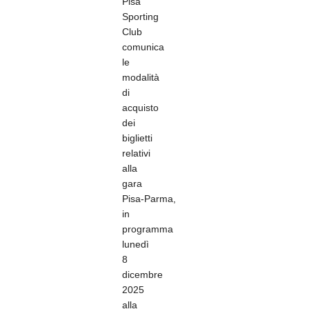
Pisa
Sporting
Club
comunica
le
modalità
di
acquisto
dei
biglietti
relativi
alla
gara
Pisa-Parma,
in
programma
lunedì
8
dicembre
2025
alla