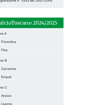
gistrazione n° 5353 del 16/07/2004
alcioToscano 2024/2025
rie A
Fiorentina
Pisa
rie B
Carrarese
Empoli
rie C
Arezzo
Livorno