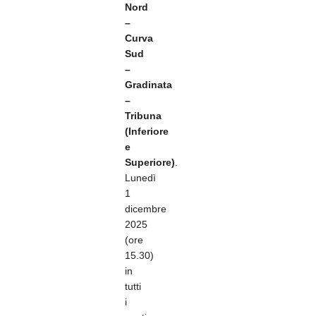
Nord
–
Curva
Sud
–
Gradinata
–
Tribuna
(Inferiore
e
Superiore)
.
Lunedì
1
dicembre
2025
(ore
15.30)
in
tutti
i