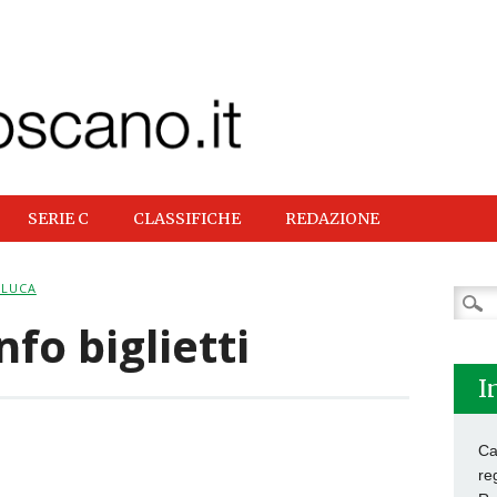
SERIE C
CLASSIFICHE
REDAZIONE
 LUCA
Ricer
per:
fo biglietti
I
Ca
re