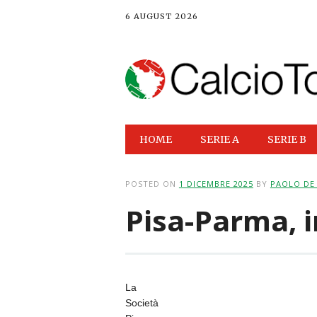
6 AUGUST 2026
Main menu
Skip
HOME
SERIE A
SERIE B
to
content
POSTED ON
1 DICEMBRE 2025
BY
PAOLO DE
Pisa-Parma, in
La
Società